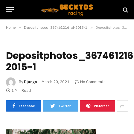
Home
»
Depositphotos_367461216_xl-2015-1
»
Depositphotos_367461216_xl-2015-1
Depositphotos_367461216
2015-1
By
Django
March 20, 2021
No Comments
1 Min Read
Facebook
Twitter
Pinterest