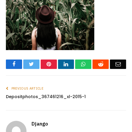
Facebook
Twitter
Pinterest
LinkedIn
WhatsApp
Reddit
Emai
PREVIOUS ARTICLE
Depositphotos_367461216_xl-2015-1
Django